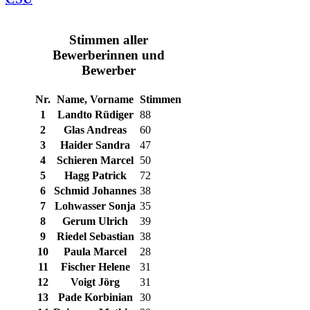
Stimmen aller
Bewerberinnen und
Bewerber
Nr.
Name, Vorname
Stimmen
1
Landto Rüdiger
88
2
Glas Andreas
60
3
Haider Sandra
47
4
Schieren Marcel
50
5
Hagg Patrick
72
6
Schmid Johannes
38
7
Lohwasser Sonja
35
8
Gerum Ulrich
39
9
Riedel Sebastian
38
10
Paula Marcel
28
11
Fischer Helene
31
12
Voigt Jörg
31
13
Pade Korbinian
30