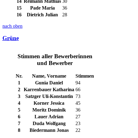
14
Reimann Mathias
30
15
Pade Maria
36
16
Dietrich Julian
28
nach oben
Grüne
Stimmen aller Bewerberinnen
und Bewerber
Nr.
Name, Vorname
Stimmen
1
Gunia Daniel
94
2
Karrenbauer Katharina
66
3
Satzger Uli-Konstantin
73
4
Korner Jessica
45
5
Moritz Dominik
36
6
Lauer Adrian
27
7
Duda Wolfgang
23
8
Biedermann Jonas
22