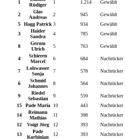
1
1
1.214
Gewählt
Rüdiger
Glas
2
2
945
Gewählt
Andreas
5
Hagg Patrick
3
934
Gewählt
Haider
3
4
785
Gewählt
Sandra
Gerum
8
5
763
Gewählt
Ulrich
Schieren
4
6
684
Nachrücker
Marcel
Lohwasser
7
7
578
Nachrücker
Sonja
Schmid
6
8
564
Nachrücker
Johannes
Riedel
9
9
559
Nachrücker
Sebastian
15
Pade Maria
10
443
Nachrücker
Reimann
14
11
398
Nachrücker
Mathias
12
Voigt Jörg
12
393
Nachrücker
Pade
13
12
393
Nachrücker
Korbinian