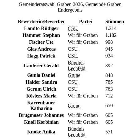
Gemeinderatswahl Graben 2026, Gemeinde Graben
Endergebnis
Bewerberin/Bewerber
Partei
Stimmen
Landto Rüdiger
CSU
1.214
Hammer Stephan
Wir für Graben
1.182
Fischer Ute
Wir für Graben
998
Glas Andreas
CSU
945
Hagg Patrick
CSU
934
Bündnis
Lauterer Gerald
892
Lechfeld
Gunia Daniel
Grüne
848
Haider Sandra
CSU
785
Gerum Ulrich
CSU
763
Kösters Maria
Wir für Graben
712
Karrenbauer
Grüne
650
Katharina
Brugmoser Johannes
Wir für Graben
605
Knoll Korbinian
Wir für Graben
605
Bündnis
Knoke Anika
571
Lechfeld