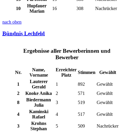
Hupfauer
10
16
308
Nachrücker
Marian
nach oben
Bündnis Lechfeld
Ergebnisse aller Bewerberinnen und
Bewerber
Name,
Erreichter
Nr.
Stimmen
Gewählt
Vorname
Platz
Lauterer
1
1
892
Gewählt
Gerald
2
Knoke Anika
2
571
Gewählt
Biedermann
8
3
519
Gewählt
Julia
Kaminski
4
4
517
Gewählt
Rafael
Krohns
3
5
509
Nachrücker
Stephan