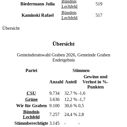
Bündnis
Biedermann Julia
519
Lechfeld
Bündnis
Kaminski Rafael
517
Lechfeld
Übersicht
Übersicht
Gemeinderatswahl Graben 2026, Gemeinde Graben
Endergebnis
Partei
Stimmen
Gewinn und
Anzahl
Anteil
Verlust in %-
Punkten
CSU
9.734
32,7 %
-1,6
Grüne
3.636
12,2 %
-1,7
Wir für Graben
9.100
30,6 %
0,5
Bündnis
7.257
24,4 %
2,8
Lechfeld
Stimmberechtigte
3.145
-
-