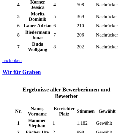
Korner
4
4
508
Nachrücker
Jessica
Moritz
5
5
369
Nachrücker
Dominik
6
Lauer Adrian
6
210
Nachrücker
Biedermann
8
7
206
Nachrücker
Jonas
Duda
7
8
202
Nachrücker
Wolfgang
nach oben
Wir für Graben
Ergebnisse aller Bewerberinnen und
Bewerber
Name,
Erreichter
Nr.
Stimmen
Gewählt
Vorname
Platz
Hammer
1
1
1.182
Gewählt
Stephan
2
Fischer Ute
2
998
Gewählt