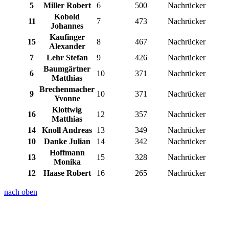
5
Miller Robert
6
500
Nachrücker
Kobold
11
7
473
Nachrücker
Johannes
Kaufinger
15
8
467
Nachrücker
Alexander
7
Lehr Stefan
9
426
Nachrücker
Baumgärtner
6
10
371
Nachrücker
Matthias
Brechenmacher
9
10
371
Nachrücker
Yvonne
Klottwig
16
12
357
Nachrücker
Matthias
14
Knoll Andreas
13
349
Nachrücker
10
Danke Julian
14
342
Nachrücker
Hoffmann
13
15
328
Nachrücker
Monika
12
Haase Robert
16
265
Nachrücker
nach oben