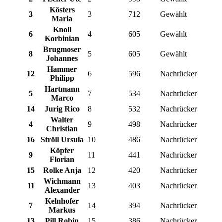
Kösters
3
3
712
Gewählt
Maria
Knoll
6
4
605
Gewählt
Korbinian
Brugmoser
8
5
605
Gewählt
Johannes
Hammer
12
6
596
Nachrücker
Philipp
Hartmann
5
7
534
Nachrücker
Marco
14
Jurig Rico
8
532
Nachrücker
Walter
4
9
498
Nachrücker
Christian
16
Ströll Ursula
10
486
Nachrücker
Köpfer
9
11
441
Nachrücker
Florian
15
Rolke Anja
12
420
Nachrücker
Wichmann
11
13
403
Nachrücker
Alexander
Kelnhofer
7
14
394
Nachrücker
Markus
13
Pill Robin
15
386
Nachrücker