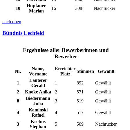
Hupfauer
10
16
308
Nachrücker
Marian
nach oben
Bündnis Lechfeld
Ergebnisse aller Bewerberinnen und
Bewerber
Name,
Erreichter
Nr.
Stimmen
Gewählt
Vorname
Platz
Lauterer
1
1
892
Gewählt
Gerald
2
Knoke Anika
2
571
Gewählt
Biedermann
8
3
519
Gewählt
Julia
Kaminski
4
4
517
Gewählt
Rafael
Krohns
3
5
509
Nachrücker
Stephan