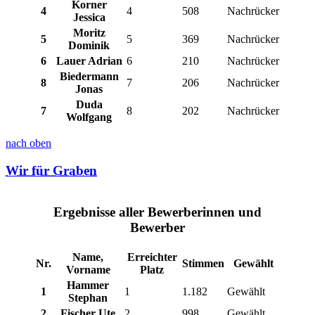
Korner
4
4
508
Nachrücker
Jessica
Moritz
5
5
369
Nachrücker
Dominik
6
Lauer Adrian
6
210
Nachrücker
Biedermann
8
7
206
Nachrücker
Jonas
Duda
7
8
202
Nachrücker
Wolfgang
nach oben
Wir für Graben
Ergebnisse aller Bewerberinnen und
Bewerber
Name,
Erreichter
Nr.
Stimmen
Gewählt
Vorname
Platz
Hammer
1
1
1.182
Gewählt
Stephan
2
Fischer Ute
2
998
Gewählt