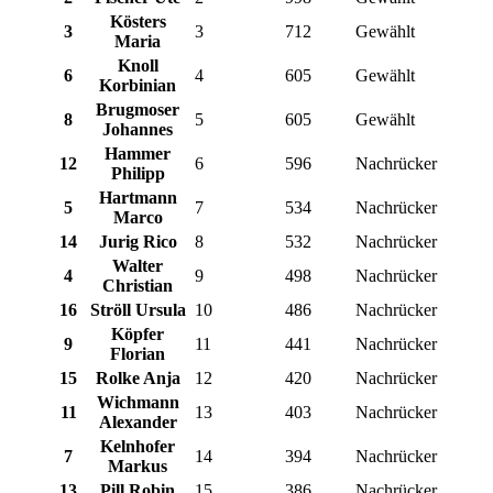
Kösters
3
3
712
Gewählt
Maria
Knoll
6
4
605
Gewählt
Korbinian
Brugmoser
8
5
605
Gewählt
Johannes
Hammer
12
6
596
Nachrücker
Philipp
Hartmann
5
7
534
Nachrücker
Marco
14
Jurig Rico
8
532
Nachrücker
Walter
4
9
498
Nachrücker
Christian
16
Ströll Ursula
10
486
Nachrücker
Köpfer
9
11
441
Nachrücker
Florian
15
Rolke Anja
12
420
Nachrücker
Wichmann
11
13
403
Nachrücker
Alexander
Kelnhofer
7
14
394
Nachrücker
Markus
13
Pill Robin
15
386
Nachrücker