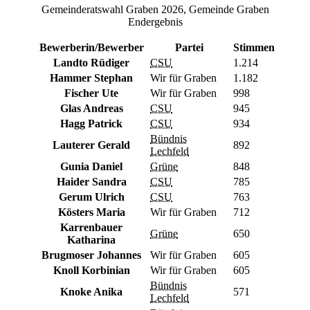
Gemeinderatswahl Graben 2026, Gemeinde Graben
Endergebnis
Bewerberin/Bewerber
Partei
Stimmen
Landto Rüdiger
CSU
1.214
Hammer Stephan
Wir für Graben
1.182
Fischer Ute
Wir für Graben
998
Glas Andreas
CSU
945
Hagg Patrick
CSU
934
Bündnis
Lauterer Gerald
892
Lechfeld
Gunia Daniel
Grüne
848
Haider Sandra
CSU
785
Gerum Ulrich
CSU
763
Kösters Maria
Wir für Graben
712
Karrenbauer
Grüne
650
Katharina
Brugmoser Johannes
Wir für Graben
605
Knoll Korbinian
Wir für Graben
605
Bündnis
Knoke Anika
571
Lechfeld