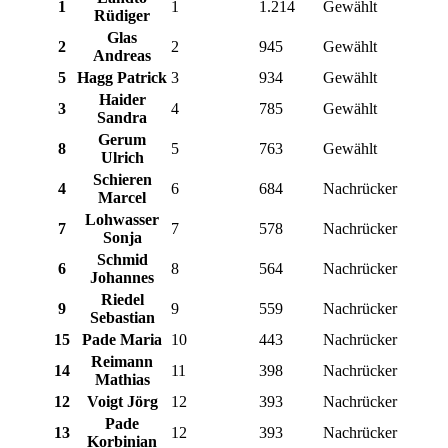
1
1
1.214
Gewählt
Rüdiger
Glas
2
2
945
Gewählt
Andreas
5
Hagg Patrick
3
934
Gewählt
Haider
3
4
785
Gewählt
Sandra
Gerum
8
5
763
Gewählt
Ulrich
Schieren
4
6
684
Nachrücker
Marcel
Lohwasser
7
7
578
Nachrücker
Sonja
Schmid
6
8
564
Nachrücker
Johannes
Riedel
9
9
559
Nachrücker
Sebastian
15
Pade Maria
10
443
Nachrücker
Reimann
14
11
398
Nachrücker
Mathias
12
Voigt Jörg
12
393
Nachrücker
Pade
13
12
393
Nachrücker
Korbinian