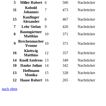
5
Miller Robert
6
500
Nachrücker
Kobold
11
7
473
Nachrücker
Johannes
Kaufinger
15
8
467
Nachrücker
Alexander
7
Lehr Stefan
9
426
Nachrücker
Baumgärtner
6
10
371
Nachrücker
Matthias
Brechenmacher
9
10
371
Nachrücker
Yvonne
Klottwig
16
12
357
Nachrücker
Matthias
14
Knoll Andreas
13
349
Nachrücker
10
Danke Julian
14
342
Nachrücker
Hoffmann
13
15
328
Nachrücker
Monika
12
Haase Robert
16
265
Nachrücker
nach oben