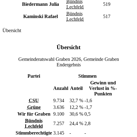
Bündnis
Biedermann Julia
519
Lechfeld
Bündnis
Kaminski Rafael
517
Lechfeld
Übersicht
Übersicht
Gemeinderatswahl Graben 2026, Gemeinde Graben
Endergebnis
Partei
Stimmen
Gewinn und
Anzahl
Anteil
Verlust in %-
Punkten
CSU
9.734
32,7 %
-1,6
Grüne
3.636
12,2 %
-1,7
Wir für Graben
9.100
30,6 %
0,5
Bündnis
7.257
24,4 %
2,8
Lechfeld
Stimmberechtigte
3.145
-
-